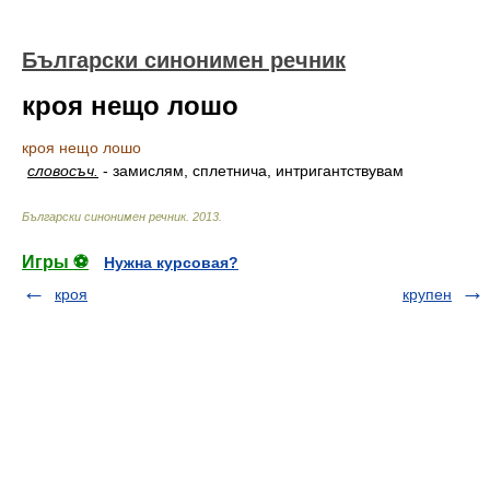
Български синонимен речник
кроя нещо лошо
кроя нещо лошо
словосъч.
-
замислям, сплетнича, интригантствувам
Български синонимен речник
.
2013
.
Игры ⚽
Нужна курсовая?
кроя
крупен