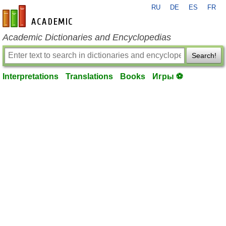
RU
DE
ES
FR
en-academic.com
Academic Dictionaries and Encyclopedias
Search!
Interpretations
Translations
Books
Игры ⚽