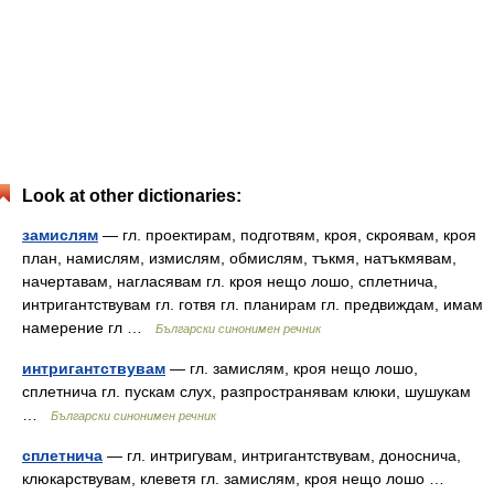
Look at other dictionaries:
замислям
— гл. проектирам, подготвям, кроя, скроявам, кроя
план, намислям, измислям, обмислям, тъкмя, натъкмявам,
начертавам, нагласявам гл. кроя нещо лошо, сплетнича,
интригантствувам гл. готвя гл. планирам гл. предвиждам, имам
намерение гл …
Български синонимен речник
интригантствувам
— гл. замислям, кроя нещо лошо,
сплетнича гл. пускам слух, разпространявам клюки, шушукам
…
Български синонимен речник
сплетнича
— гл. интригувам, интригантствувам, доноснича,
клюкарствувам, клеветя гл. замислям, кроя нещо лошо …